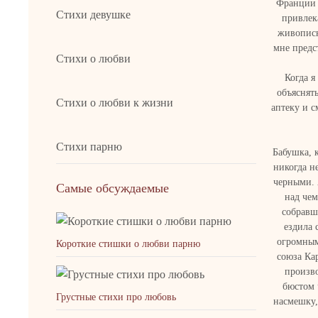
Франции 
Стихи девушке
привлека
живописн
мне предс
Стихи о любви
Когда я
объяснять
Стихи о любви к жизни
аптеку и с
Стихи парню
Бабушка, 
никогда н
черными. 
Самые обсуждаемые
над чем
собравш
ездила 
Короткие стишки о любви парню
огромным
союза Ка
произв
бюстом 
Грустные стихи про любовь
насмешку,