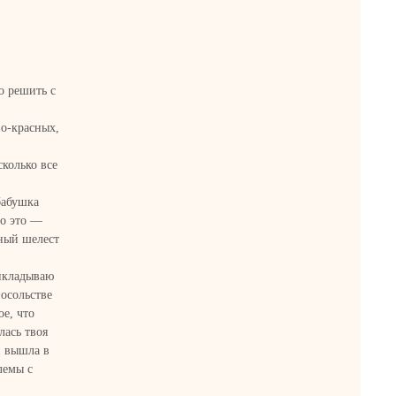
о решить с
о-красных,
колько все
бабушка
то это —
нный шелест
рикладываю
посольстве
ое, что
лась твоя
й вышла в
лемы с