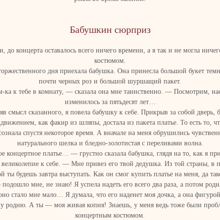
Бабушкин сюрприз
и, до концерта оставалось всего ничего времени, а я так и не могла ничег
костюмом.
торжественного дня приехала бабушка. Она принесла большой букет темн
почти черных роз и большой шуршащий пакет.
ка к тебе в комнату, — сказала она мне таинственно. — Посмотрим, нас
изменилось за пятьдесят лет…
яв смысл сказанного, я повела бабушку к себе. Прикрыв за собой дверь, 
движением, как факир из шляпы, достала из пакета платье. То есть то, ч
осознала спустя некоторое время. А вначале на меня обрушились чувстве
натурального шелка и бледно-золотистая с переливами волна.
 концертное платье… — грустно сказала бабушка, глядя на то, как я п
великолепие к себе. — Мне привез его твой дедушка. Из той страны, в 
й ты будешь завтра выступать. Как он смог купить платье на меня, да так
 подошло мне, не знаю! Я успела надеть его всего два раза, а потом роди
оно стало мне мало… Я думала, что его наденет моя дочка, а она фигуро
у родню. А ты — моя живая копия! Знаешь, у меня ведь тоже были проб
концертным костюмом.