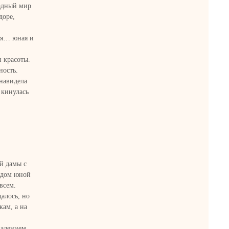
ладный мир
доре,
ая… юная и
н красоты.
ность.
навидела
 кинулась
ой дамы с
ядом юной
всем.
алось, но
кам, а на
жалением