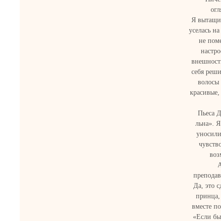
огл
Я вытащи
уселась на
не пом
настро
внешность
себя реши
волосы 
красивые, 
Пьеса Д
льна». 
уносили 
чувство
воз
А
преподав
Да, это 
принца, 
вместе по
«Если бы 