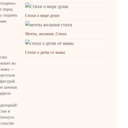
сподина».
т перед
Стихи о мире души
у поднять
чами
Мечты, желания. Стихи
Стихи о детях от мамы
ство
 живет во
ь мама —
иртуозок
 фигурой.
мне ценных
дарила
удиторией!
стие в
блеснуть
сольстве