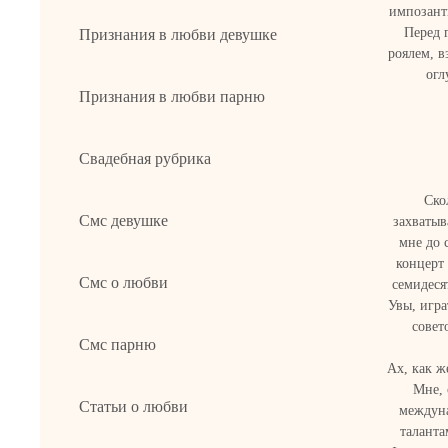
импозант
Перед 
Признания в любви девушке
роялем, 
огл
Признания в любви парню
Свадебная рубрика
Ско
Смс девушке
захватыв
мне до 
концерт
Смс о любви
семидеся
Увы, игра
совет
Смс парню
Ах, как ж
Мне, 
Статьи о любви
междуна
таланта