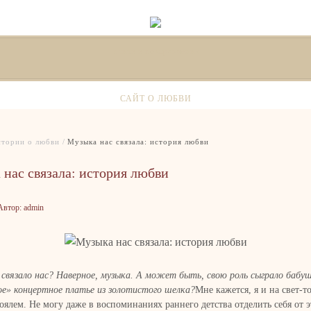
стихи и поздравления
САЙТ О ЛЮБВИ
тории о любви
Музыка нас связала: история любви
нас связала: история любви
втор: admin
связало нас? Наверное, музыка. А может быть, свою роль сыграло бабу
ое» концертное платье из золотистого шелка?
Мне кажется, я и на свет-т
роялем. Не могу даже в воспоминаниях раннего детства отделить себя от э