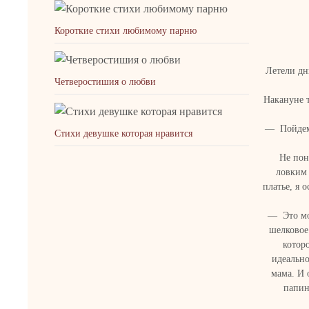
Короткие стихи любимому парню
Летели дн
Четверостишия о любви
Накануне 
— Пойдем-
Стихи девушке которая нравится
Не пон
ловким 
платье, я 
— Это мое
шелковое 
которо
идеально
мама. И 
папин