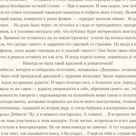
ядела безобразие на моей голове. — Иди в ванную. И чем скорее, тем лу
ла из сумки купленный накануне шампунь и побрела мыть голову. Включ
 край ванны, повертела в руках флакон — «придает волосам объем». М-д
ешал… На душе было черно, не осталось и следа от приподнятого, празд
ения, и я усиленно внушала себе, что публику будет интересовать моя игр
. Времени не оставалось ни на какую прическу: успели бы волосы высо
ла, что сделаю «хвост» и закреплю его заколкой со стразами. Но когда я
феном, стало жалко стягивать их в унылый «хвост»! Они были такие об
что я решила оставить их как есть. И когда надела платье, укрепилась в 
Никогда не была такой красивой и романтичной!
ебюсси, которую я собиралась исполнять, называлась «Девушка с волоса
Я была этой прекрасной девушкой с чудными волосами! Звуки переполнял
вдаль на крыльях радости. И через полтора часа, в большом зале, перед 
вала то же самое — радость уверенности в себе, обретения своего «я», сч
можности говорить с окружающими на волшебном языке тонов и полуто
плодисменты, которыми взорвался зал после моего выступления, похва
ательницы, сидевшей во втором ряду, и слезы бабушки я восприняла как
сделал Дебюсси! Ну, и я немного постаралась. А главное… Я встретила тог
он тоже участвовал в этом концерте. Если честно, встретила-то я его дав
ступали в консерваторию. Но он меня никогда не замечал. А тут подошел
я не знал, как называется пьеса, я бы угадал… Глядя на тебя и слушая т