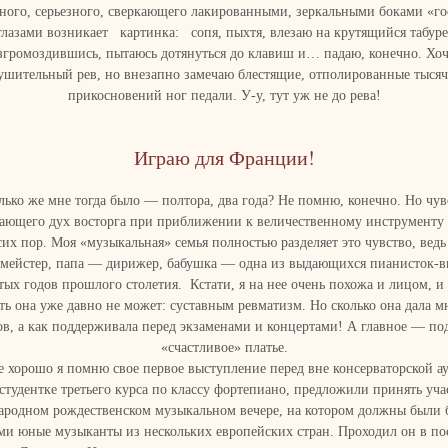
ного, серьезного, сверкающего лакированными, зеркальными боками «го
глазами возникает картинка: сопя, пыхтя, влезаю на крутящийся табуре
взгромоздившись, пытаюсь дотянуться до клавиш и… падаю, конечно. Хоч
ушительный рев, но внезапно замечаю блестящие, отполированные тыся
прикосновений ног педали. У-у, тут уж не до рева!
Играю для Франции!
лько же мне тогда было — полтора, два года? Не помню, конечно. Но чув
ающего дух восторга при приближении к величественному инструменту
сих пор. Моя «музыкальная» семья полностью разделяет это чувство, вед
 мейстер, папа — дирижер, бабушка — одна из выдающихся пианисток-в
тых годов прошлого столетия. Кстати, я на нее очень похожа и лицом, и
ть она уже давно не может: суставным ревматизм. Но сколько она дала 
ов, а как поддерживала перед экзаменами и концертами! А главное — по
«счастливое» платье.
е хорошо я помню свое первое выступление перед вне консерваторской а
студентке третьего курса по классу фортепиано, предложили принять уча
родном рождественском музыкальном вечере, на котором должны были 
ми юные музыканты из нескольких европейских стран. Проходил он в по