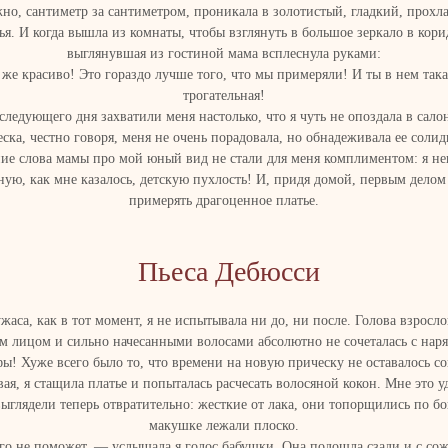
но, сантиметр за сантиметром, проникала в золотистый, гладкий, прох
ья. И когда вышла из комнаты, чтобы взглянуть в большое зеркало в кори
выглянувшая из гостиной мама всплеснула руками:
же красиво! Это гораздо лучше того, что мы примеряли! И ты в нем так
трогательная!
ледующего дня захватили меня настолько, что я чуть не опоздала в сало
ска, честно говоря, меня не очень порадовала, но обнадеживала ее солид
ие слова мамы про мой юный вид не стали для меня комплиментом: я не
ную, как мне казалось, детскую пухлость! И, придя домой, первым делом
примерять драгоценное платье.
Пьеса Дебюсси
жаса, как в тот момент, я не испытывала ни до, ни после. Голова взросл
м лицом и сильно начесанными волосами абсолютно не сочеталась с нар
ы! Хуже всего было то, что времени на новую прическу не оставалось со
ая, я стащила платье и попыталась расчесать волосяной кокон. Мне это уд
ыглядели теперь отвратительно: жесткие от лака, они топорщились по бо
макушке лежали плоско.
о не поможет, — услышала я голос бабушки. Она подошла сзади и с со