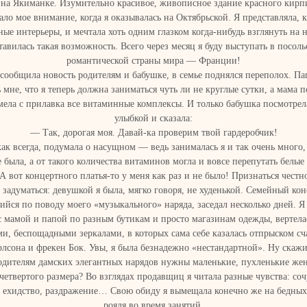
на Якиманке. Изумительно красивое, живописное здание красного кирпи
ло мое внимание, когда я оказывалась на Октябрьской. Я представляла, 
ые интерьеры, и мечтала хоть одним глазком когда-нибудь взглянуть на н
тавилась такая возможность. Всего через месяц я буду выступать в посоль
романтической страны мира — Франции!
 сообщила новость родителям и бабушке, в семье поднялся переполох. Па
 мне, что я теперь должна заниматься чуть ли не круглые сутки, а мама 
мела с прилавка все витаминные комплексы. И только бабушка посмотрел
улыбкой и сказала:
— Так, дорогая моя. Давай-ка проверим твой гардеробчик!
как всегда, подумала о насущном — ведь занималась я и так очень много,
е была, а от такого количества витаминов могла и вовсе перепутать белые
А вот концертного платья-то у меня как раз и не было! Признаться честно
 задуматься: девушкой я была, мягко говоря, не худенькой. Семейный ко
ийся по поводу моего «музыкального» наряда, заседал несколько дней. Я
с мамой и папой по разным бутикам и просто магазинам одежды, вертела
и, беспощадными зеркалами, в которых сама себе казалась отпрыском сч
рлсона и фрекен Бок. Увы, я была безнадежно «нестандартной». Ну скажи
одителям дамских элегантных нарядов нужны маленькие, пухленькие же
четвертого размера? Во взглядах продавщиц я читала разные чувства: соч
 ехидство, раздражение… Свою обиду я вымещала конечно же на бедны
рояля во время занятий.