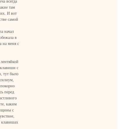
ча всегда
какие там
их. И вот
стве самой
па начал
побежала в
а на меня с
 лентяйкой
 клавиши с
, тут было
нсилиум,
 покорно
сь перед
астливого
те, каким
нщины с
увствие,
х клавишах