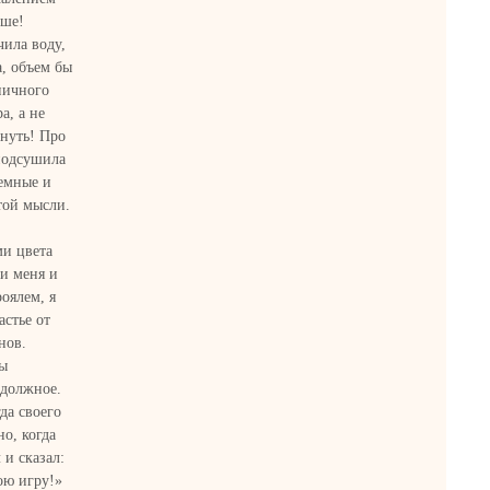
чше!
ила воду,
а, объем бы
ничного
а, а не
хнуть! Про
 подсушила
ъемные и
этой мысли.
ми цвета
и меня и
роялем, я
астье от
нов.
лы
 должное.
да своего
но, когда
 и сказал:
вою игру!»