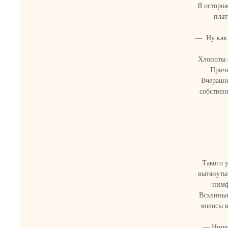
Я осторож
плат
— Ну как 
Хлопоты с
Приче
Вчерашн
собствен
Такого у
вытянуты
нимф
Всхлипыв
волосы в
— Ничег