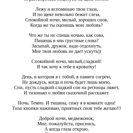
Лежу и вспоминаю твои глаза,
И по щеке невольно бежит слеза,
Спокойной ночи, милый, хороших снов,
Когда же ты оценишь мою любовь?
Что же ты не спишь ночью, как сова,
Пишешь в sms грустные слова?
Засыпай, дружок, надо отдохнуть,
Мне твоя любовь не дает уснуть))
Спокойной ночи, милый,сладкий!
Я так хочу к тебе в кроватку!
День, в котором я с тобой, в памяти согрею,
Не дождусь, когда и ночь будет лишь моею,
Спи, пусть сладкий-сладкий сон на ресницы ляжет,
И тихонько о любви сказочной расскажет.
Ночь. Темно. И тишина, сижу я в комнате одна!
Тихо кнопки нажимаю, приятных снов тебе желаю!!!
Доброй ночи, медвежонок,
Мне, пожалуйста, приснись,
А когда глаза открою,