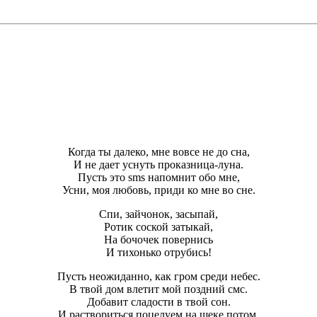
Когда ты далеко, мне вовсе не до сна,
И не дает уснуть проказница-луна.
Пусть это sms напомнит обо мне,
Усни, моя любовь, приди ко мне во сне.
Спи, зайчонок, засыпай,
Ротик соской затыкай,
На бочочек повернись
И тихонько отрубись!
Пусть неожиданно, как гром среди небес.
В твой дом влетит мой поздний смс.
Добавит сладости в твой сон.
И раствориться поцелуем на щеке потом.