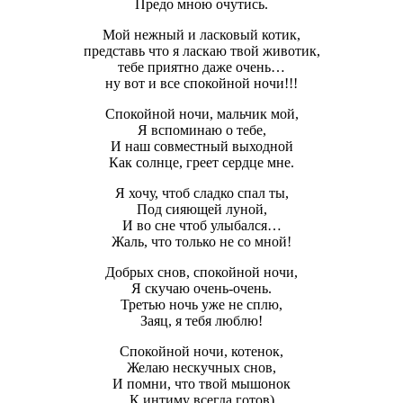
Предо мною очутись.
Мой нежный и ласковый котик,
представь что я ласкаю твой животик,
тебе приятно даже очень…
ну вот и все спокойной ночи!!!
Спокойной ночи, мальчик мой,
Я вспоминаю о тебе,
И наш совместный выходной
Как солнце, греет сердце мне.
Я хочу, чтоб сладко спал ты,
Под сияющей луной,
И во сне чтоб улыбался…
Жаль, что только не со мной!
Добрых снов, спокойной ночи,
Я скучаю очень-очень.
Третью ночь уже не сплю,
Заяц, я тебя люблю!
Спокойной ночи, котенок,
Желаю нескучных снов,
И помни, что твой мышонок
К интиму всегда готов)