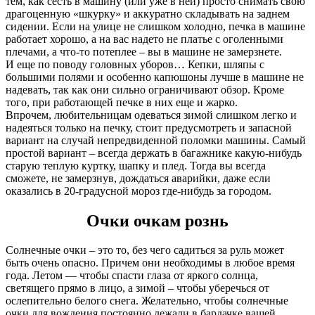
тем, как сесть в машину (или уже в ней) просто снимать свою
драгоценную «шкурку» и аккуратно складывать на заднем
сидении. Если на улице не слишком холодно, печка в машине
работает хорошо, а на вас надето не платье с оголенными
плечами, а что-то потеплее – вы в машине не замерзнете.
И еще по поводу головных уборов… Кепки, шляпы с
большими полями и особенно капюшоны лучше в машине не
надевать, так как они сильно ограничивают обзор. Кроме
того, при работающей печке в них еще и жарко.
Впрочем, любительницам одеваться зимой слишком легко и
надеяться только на печку, стоит предусмотреть и запасной
вариант на случай непредвиденной поломки машины. Самый
простой вариант – всегда держать в багажнике какую-нибудь
старую теплую куртку, шапку и плед. Тогда вы всегда
сможете, не замерзнув, дождаться аварийки, даже если
оказались в 20-градусной мороз где-нибудь за городом.
Очки очкам рознь
Солнечные очки – это то, без чего садиться за руль может
быть очень опасно. Причем они необходимы в любое время
года. Летом — чтобы спасти глаза от яркого солнца,
светящего прямо в лицо, а зимой – чтобы уберечься от
ослепительно белого снега. Желательно, чтобы солнечные
очки для вождения постоянно лежали в бардачке вашей