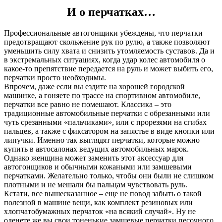
И о перчатках…
Профессиональные автогонщики убеждены, что перчатки
предотвращают скольжение рук по рулю, а также позволяют
уменьшить силу хвата и снизить утомляемость суставов. Да и
в экстремальных ситуациях, когда удар колес автомобиля о
какое-то препятствие передается на руль и может выбить его,
перчатки просто необходимы.
Впрочем, даже если вы ездите на хорошей городской
машинке, а гоняете по трассе на спортивном автомобиле,
перчатки все равно не помешают. Классика – это
традиционные автомобильные перчатки с обрезанными или
чуть срезанными «пальчиками», или с прорезями на сгибах
пальцев, а также с фиксатором на запястье в виде кнопки или
липучки. Именно так выглядят перчатки, которые можно
купить в автосалонах ведущих автомобильных марок.
Однако женщина может заменить этот аксессуар для
автогонщиков и обычными кожаными или замшевыми
перчатками. Желательно только, чтобы они были не слишком
плотными и не мешали бы пальцам чувствовать руль.
Кстати, все вышесказанное – еще не повод забыть о такой
полезной в машине вещи, как комплект резиновых или
хлопчатобумажных перчаток «на всякий случай». Ну не
оденете же вы свои тоненькие замшевые перчатки песочного