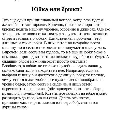
Юбка или брюки?
Это еще один принципиальный вопрос, когда речь идет о
женской автоэкипировке. Конечно, никто не спорит, что в
брюках водить машину удобнее, особенно в джинсах. Однако
это совсем не повод отказываться за рулем от женственного
стиля и забывать о юбках. Единственная проблема – это
длинные и узкие юбки. В них не только неудобно вести
машину, но и сесть в нее элегантно получается мало у кого.
Впрочем, если сесть вам удалось, то в машине юбку можно
немножко приподнять и тогда никаких неудобств не будет. А
сидящий рядом мужчина будет просто счастлив!
Вообще-то, в юбках не столько неудобно водить машину,
сколько садиться и выходить из нее. Например, если вы
выбрали пышную и достаточно длинную юбку, то прежде,
чем усесться в автомобиль, ее нужно слегка подобрать на
уровне бедер, затем сесть на сидение, и лишь затем
переставить ноги в салон (обе одновременно – это общее
правило для женщины). Кстати, все складки на юбке нужно
разгладить до того, как вы сели. Делать это потом,
приподнимаясь и разглаживая их под собой, считается
дурным тоном.