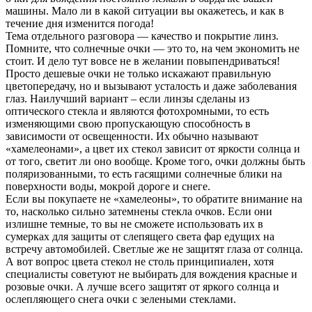
машины. Мало ли в какой ситуации вы окажетесь, и как в
течение дня изменится погода!
Тема отдельного разговора — качество и покрытие линз.
Помните, что солнечные очки — это то, на чем экономить не
стоит. И дело тут вовсе не в желании повыпендриваться!
Просто дешевые очки не только искажают правильную
цветопередачу, но и вызывают усталость и даже заболевания
глаз. Наилучший вариант – если линзы сделаны из
оптического стекла и являются фотохромными, то есть
изменяющими свою пропускающую способность в
зависимости от освещенности. Их обычно называют
«хамелеонами», а цвет их стекол зависит от яркости солнца и
от того, светит ли оно вообще. Кроме того, очки должны быть
поляризованными, то есть гасящими солнечные блики на
поверхности воды, мокрой дороге и снеге.
Если вы покупаете не «хамелеоны», то обратите внимание на
то, насколько сильно затемнены стекла очков. Если они
излишне темные, то вы не сможете использовать их в
сумерках для защиты от слепящего света фар едущих на
встречу автомобилей. Светлые же не защитят глаза от солнца.
А вот вопрос цвета стекол не столь принципиален, хотя
специалисты советуют не выбирать для вождения красные и
розовые очки. А лучше всего защитят от яркого солнца и
ослепляющего снега очки с зелеными стеклами.