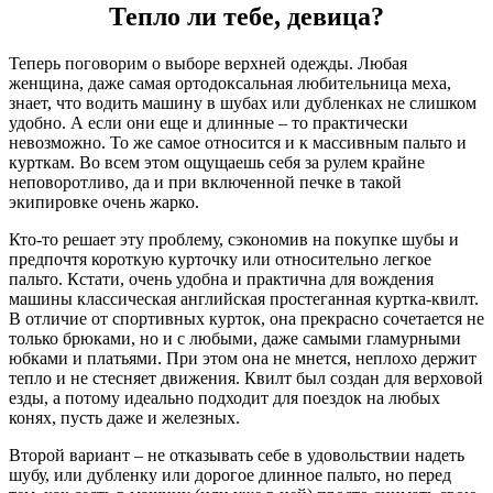
Тепло ли тебе, девица?
Теперь поговорим о выборе верхней одежды. Любая
женщина, даже самая ортодоксальная любительница меха,
знает, что водить машину в шубах или дубленках не слишком
удобно. А если они еще и длинные – то практически
невозможно. То же самое относится и к массивным пальто и
курткам. Во всем этом ощущаешь себя за рулем крайне
неповоротливо, да и при включенной печке в такой
экипировке очень жарко.
Кто-то решает эту проблему, сэкономив на покупке шубы и
предпочтя короткую курточку или относительно легкое
пальто. Кстати, очень удобна и практична для вождения
машины классическая английская простеганная куртка-квилт.
В отличие от спортивных курток, она прекрасно сочетается не
только брюками, но и с любыми, даже самыми гламурными
юбками и платьями. При этом она не мнется, неплохо держит
тепло и не стесняет движения. Квилт был создан для верховой
езды, а потому идеально подходит для поездок на любых
конях, пусть даже и железных.
Второй вариант – не отказывать себе в удовольствии надеть
шубу, или дубленку или дорогое длинное пальто, но перед