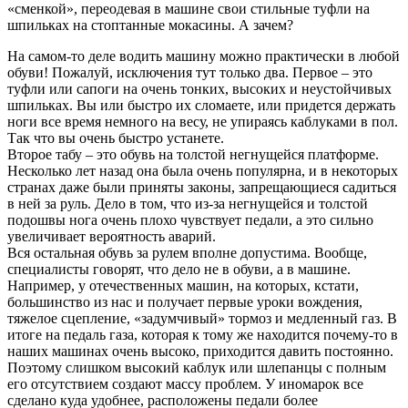
«сменкой», переодевая в машине свои стильные туфли на
шпильках на стоптанные мокасины. А зачем?
На самом-то деле водить машину можно практически в любой
обуви! Пожалуй, исключения тут только два. Первое – это
туфли или сапоги на очень тонких, высоких и неустойчивых
шпильках. Вы или быстро их сломаете, или придется держать
ноги все время немного на весу, не упираясь каблуками в пол.
Так что вы очень быстро устанете.
Второе табу – это обувь на толстой негнущейся платформе.
Несколько лет назад она была очень популярна, и в некоторых
странах даже были приняты законы, запрещающиеся садиться
в ней за руль. Дело в том, что из-за негнущейся и толстой
подошвы нога очень плохо чувствует педали, а это сильно
увеличивает вероятность аварий.
Вся остальная обувь за рулем вполне допустима. Вообще,
специалисты говорят, что дело не в обуви, а в машине.
Например, у отечественных машин, на которых, кстати,
большинство из нас и получает первые уроки вождения,
тяжелое сцепление, «задумчивый» тормоз и медленный газ. В
итоге на педаль газа, которая к тому же находится почему-то в
наших машинах очень высоко, приходится давить постоянно.
Поэтому слишком высокий каблук или шлепанцы с полным
его отсутствием создают массу проблем. У иномарок все
сделано куда удобнее, расположены педали более