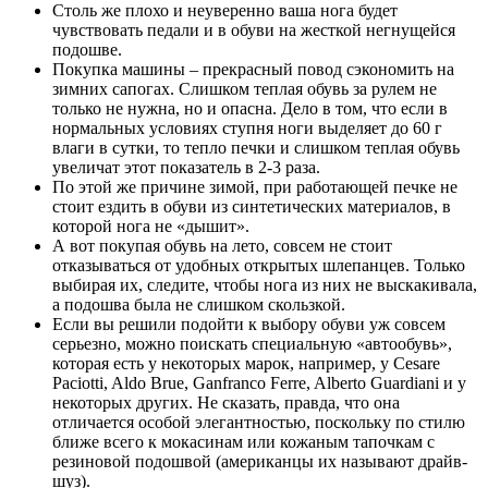
Столь же плохо и неуверенно ваша нога будет
чувствовать педали и в обуви на жесткой негнущейся
подошве.
Покупка машины – прекрасный повод сэкономить на
зимних сапогах. Слишком теплая обувь за рулем не
только не нужна, но и опасна. Дело в том, что если в
нормальных условиях ступня ноги выделяет до 60 г
влаги в сутки, то тепло печки и слишком теплая обувь
увеличат этот показатель в 2-3 раза.
По этой же причине зимой, при работающей печке не
стоит ездить в обуви из синтетических материалов, в
которой нога не «дышит».
А вот покупая обувь на лето, совсем не стоит
отказываться от удобных открытых шлепанцев. Только
выбирая их, следите, чтобы нога из них не выскакивала,
а подошва была не слишком скользкой.
Если вы решили подойти к выбору обуви уж совсем
серьезно, можно поискать специальную «автообувь»,
которая есть у некоторых марок, например, у Cesare
Paciotti, Aldo Brue, Ganfranco Ferre, Alberto Guardiani и у
некоторых других. Не сказать, правда, что она
отличается особой элегантностью, поскольку по стилю
ближе всего к мокасинам или кожаным тапочкам с
резиновой подошвой (американцы их называют драйв-
шуз).