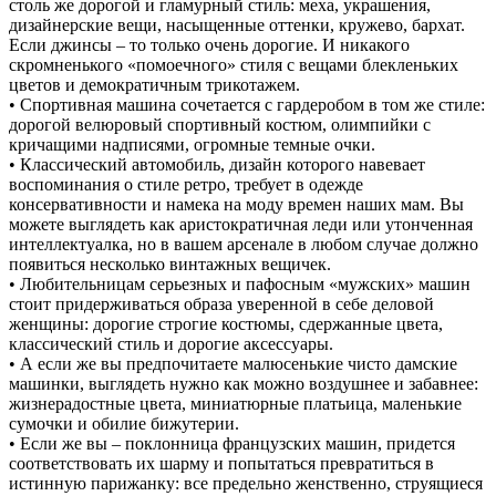
столь же дорогой и гламурный стиль: меха, украшения,
дизайнерские вещи, насыщенные оттенки, кружево, бархат.
Если джинсы – то только очень дорогие. И никакого
скромненького «помоечного» стиля с вещами блекленьких
цветов и демократичным трикотажем.
• Спортивная машина сочетается с гардеробом в том же стиле:
дорогой велюровый спортивный костюм, олимпийки с
кричащими надписями, огромные темные очки.
• Классический автомобиль, дизайн которого навевает
воспоминания о стиле ретро, требует в одежде
консервативности и намека на моду времен наших мам. Вы
можете выглядеть как аристократичная леди или утонченная
интеллектуалка, но в вашем арсенале в любом случае должно
появиться несколько винтажных вещичек.
• Любительницам серьезных и пафосным «мужских» машин
стоит придерживаться образа уверенной в себе деловой
женщины: дорогие строгие костюмы, сдержанные цвета,
классический стиль и дорогие аксессуары.
• А если же вы предпочитаете малюсенькие чисто дамские
машинки, выглядеть нужно как можно воздушнее и забавнее:
жизнерадостные цвета, миниатюрные платьица, маленькие
сумочки и обилие бижутерии.
• Если же вы – поклонница французских машин, придется
соответствовать их шарму и попытаться превратиться в
истинную парижанку: все предельно женственно, струящиеся