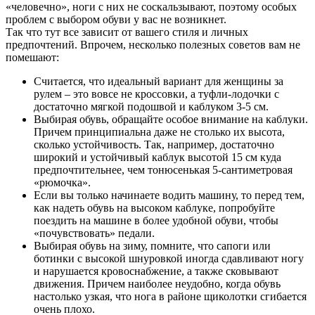
«человечно», ноги с них не соскальзывают, поэтому особых
проблем с выбором обуви у вас не возникнет.
Так что тут все зависит от вашего стиля и личных
предпочтений. Впрочем, несколько полезных советов вам не
помешают:
Считается, что идеальный вариант для женщины за
рулем – это вовсе не кроссовки, а туфли-лодочки с
достаточно мягкой подошвой и каблуком 3-5 см.
Выбирая обувь, обращайте особое внимание на каблуки.
Причем принципиальна даже не столько их высота,
сколько устойчивость. Так, например, достаточно
широкий и устойчивый каблук высотой 15 см куда
предпочтительнее, чем тонюсенькая 5-сантиметровая
«рюмочка».
Если вы только начинаете водить машину, то перед тем,
как надеть обувь на высоком каблуке, попробуйте
поездить на машине в более удобной обуви, чтобы
«почувствовать» педали.
Выбирая обувь на зиму, помните, что сапоги или
ботинки с высокой шнуровкой иногда сдавливают ногу
и нарушается кровоснабжение, а также сковывают
движения. Причем наиболее неудобно, когда обувь
настолько узкая, что нога в районе щиколотки сгибается
очень плохо.