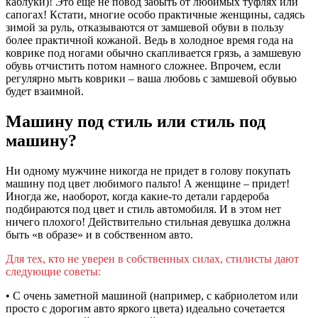
каблуки)! Это еще не повод забыть от любимых туфлях или
сапогах! Кстати, многие особо практичные женщины, садясь
зимой за руль, отказываются от замшевой обуви в пользу
более практичной кожаной. Ведь в холодное время года на
коврике под ногами обычно скапливается грязь, а замшевую
обувь отчистить потом намного сложнее. Впрочем, если
регулярно мыть коврики – ваша любовь с замшевой обувью
будет взаимной.
Машину под стиль или стиль под
машину?
Ни одному мужчине никогда не придет в голову покупать
машину под цвет любимого пальто! А женщине – придет!
Иногда же, наоборот, когда какие-то детали гардероба
подбираются под цвет и стиль автомобиля. И в этом нет
ничего плохого! Действительно стильная девушка должна
быть «в образе» и в собственном авто.
Для тех, кто не уверен в собственных силах, стилисты дают
следующие советы:
• С очень заметной машиной (например, с кабриолетом или
просто с дорогим авто яркого цвета) идеально сочетается