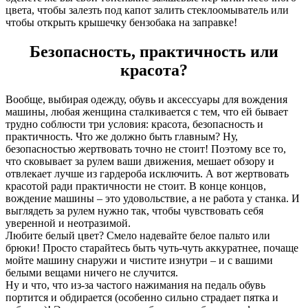
цвета, чтобы залезть под капот залить стеклоомыватель или
чтобы открыть крышечку бензобака на заправке!
Безопасность, практичность или
красота?
Вообще, выбирая одежду, обувь и аксессуары для вождения
машины, любая женщина сталкивается с тем, что ей бывает
трудно соблюсти три условия: красота, безопасность и
практичность. Что же должно быть главным? Ну,
безопасностью жертвовать точно не стоит! Поэтому все то,
что сковывает за рулем ваши движения, мешает обзору и
отвлекает лучше из гардероба исключить. А вот жертвовать
красотой ради практичности не стоит. В конце концов,
вождение машины – это удовольствие, а не работа у станка. И
выглядеть за рулем нужно так, чтобы чувствовать себя
уверенной и неотразимой.
Любите белый цвет? Смело надевайте белое пальто или
брюки! Просто старайтесь быть чуть-чуть аккуратнее, почаще
мойте машину снаружи и чистите изнутри – и с вашими
белыми вещами ничего не случится.
Ну и что, что из-за частого нажимания на педаль обувь
портится и обдирается (особенно сильно страдает пятка и