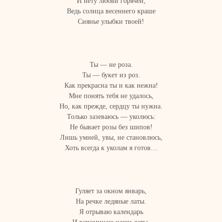
И нету любви горячей,
Ведь солнца весеннего краше
Сиянье улыбки твоей!
Ты — не роза.
Ты — букет из роз.
Как прекрасна ты и как нежна!
Мне понять тебя не удалось,
Но, как прежде, сердцу ты нужна.
Только зазеваюсь — уколюсь:
Не бывает розы без шипов!
Лишь умней, увы, не становлюсь,
Хоть всегда к уколам я готов…
Гуляет за окном январь,
На речке ледяные латы.
Я отрываю календарь