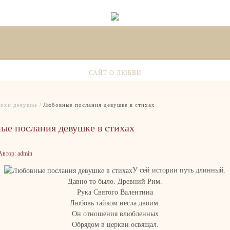
стихи и поздравления
САЙТ О ЛЮБВИ
ихи девушке
Любовные послания девушке в стихах
ые послания девушке в стихах
втор: admin
У сей истории путь длинный.
Давно то было. Древний Рим.
Рука Святого Валентина
Любовь тайком несла двоим.
Он отношения влюбленных
Обрядом в церкви освящал.