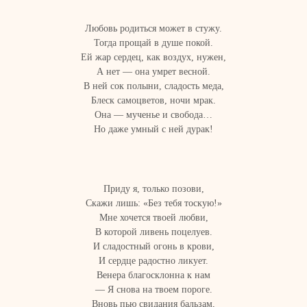
Любовь родиться может в стужу.
Тогда прощай в душе покой.
Ей жар сердец, как воздух, нужен,
А нет — она умрет весной.
В ней сок полыни, сладость меда,
Блеск самоцветов, ночи мрак.
Она — мученье и свобода…
Но даже умный с ней дурак!
Приду я, только позови,
Скажи лишь: «Без тебя тоскую!»
Мне хочется твоей любви,
В которой ливень поцелуев.
И сладостный огонь в крови,
И сердце радостно ликует.
Венера благосклонна к нам
— Я снова на твоем пороге.
Вновь пью свидания бальзам,