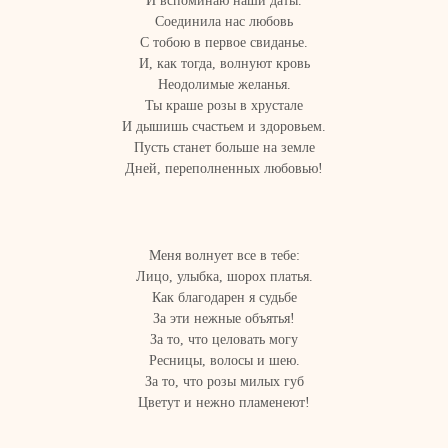
И вспоминаю наши даты.
Соединила нас любовь
С тобою в первое свиданье.
И, как тогда, волнуют кровь
Неодолимые желанья.
Ты краше розы в хрустале
И дышишь счастьем и здоровьем.
Пусть станет больше на земле
Дней, переполненных любовью!
Меня волнует все в тебе:
Лицо, улыбка, шорох платья.
Как благодарен я судьбе
За эти нежные объятья!
За то, что целовать могу
Ресницы, волосы и шею.
За то, что розы милых губ
Цветут и нежно пламенеют!