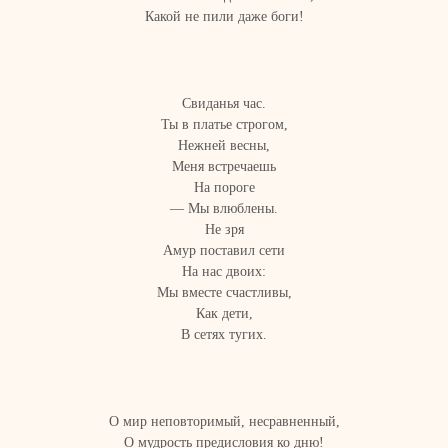
Какой не пили даже боги!
Свиданья час.
Ты в платье строгом,
Нежней весны,
Меня встречаешь
На пороге
— Мы влюблены.
Не зря
Амур поставил сети
На нас двоих:
Мы вместе счастливы,
Как дети,
В сетях тугих.
О мир неповторимый, несравненный,
О мудрость предисловия ко дню!