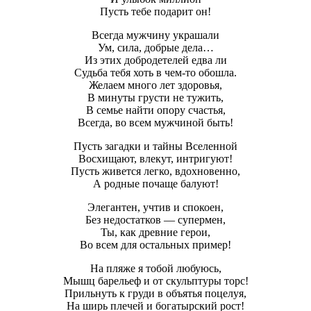
Пусть тебе подарит он!
Всегда мужчину украшали
Ум, сила, добрые дела…
Из этих добродетелей едва ли
Судьба тебя хоть в чем-то обошла.
Желаем много лет здоровья,
В минуты грусти не тужить,
В семье найти опору счастья,
Всегда, во всем мужчиной быть!
Пусть загадки и тайны Вселенной
Восхищают, влекут, интригуют!
Пусть живется легко, вдохновенно,
А родные почаще балуют!
Элегантен, учтив и спокоен,
Без недостатков — супермен,
Ты, как древние герои,
Во всем для остальных пример!
На пляже я тобой любуюсь,
Мышц барельеф и от скульптуры торс!
Прильнуть к груди в объятья поцелуя,
На ширь плечей и богатырский рост!